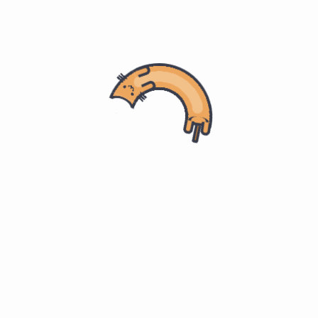
全部
考试
研究生入学
/
/
分类
西医综合 - 内科学
( 8 )