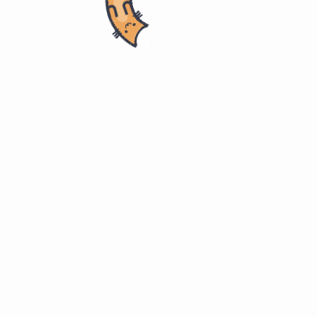
- 内科学
管黏膜轻度炎症