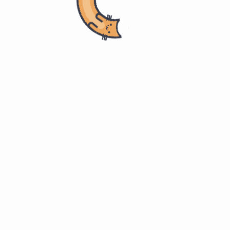
首页
空谷幽兰
导游资格
科目二 - 导游业务
❤️ 地陪导游
#
1-99
#
旅游团在结束参观游览活动返回饭店途中，地陪可视
具体情况做下述工作
。