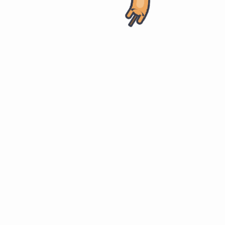
首页
计算机科学
证书
软考高项
项目范围管理
#
Scope Management
做且只做
所需的全部工作。
启
执
收
动
行
尾
过
规划过程组
过
监控过程组
过